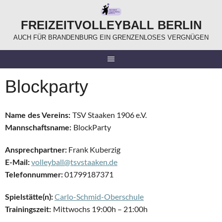
Springe
zum
FREIZEITVOLLEYBALL BERLIN
Inhalt
AUCH FÜR BRANDENBURG EIN GRENZENLOSES VERGNÜGEN
Blockparty
TSV Staaken 1906 e.V.
Name des Vereins:
BlockParty
Mannschaftsname:
Frank Kuberzig
Ansprechpartner:
volleyball@tsvstaaken.de
E-Mail:
01799187371
Telefonnummer:
Carlo-Schmid-Oberschule
Spielstätte(n):
Mittwochs 19:00h – 21:00h
Trainingszeit: