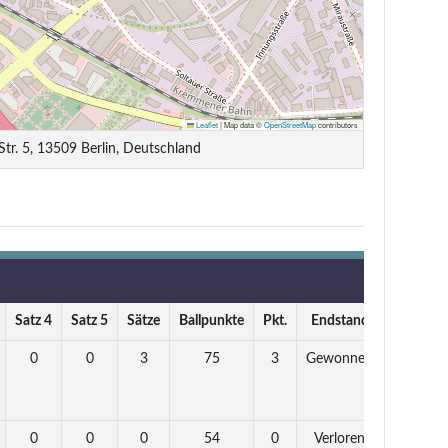
Leaflet
|
Map data ©
OpenStreetMap
contributors
tr. 5, 13509 Berlin, Deutschland
Satz 4
Satz 5
Sätze
Ballpunkte
Pkt.
Endstand
0
0
3
75
3
Gewonnen
0
0
0
54
0
Verloren