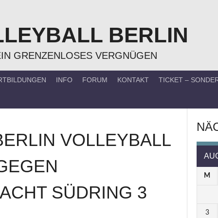
LLEYBALL BERLIN
EIN GRENZENLOSES VERGNÜGEN
RTBILDUNGEN
INFO
FORUM
KONTAKT
TICKET – SOND
NÄC
BERLIN VOLLEYBALL
AU
GEGEN
M
RACHT SÜDRING 3
3