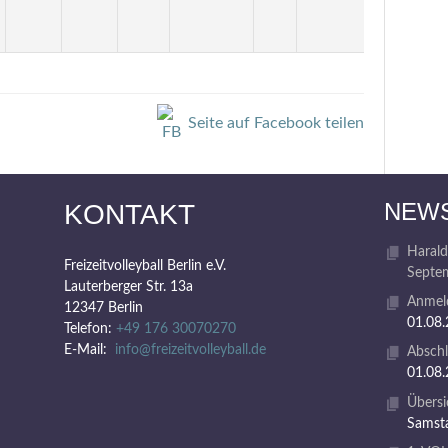
Seite auf Facebook teilen
NEW
KONTAKT
Harald
Freizeitvolleyball Berlin e.V.
Septem
Lauterberger Str. 13a
Anmeld
12347 Berlin
01.08
Telefon:
+49 176 30070270
E-Mail:
info@freizeitvolleyball.de
Abschl
01.08
Übersi
Samsta