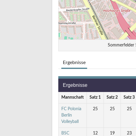
Sommerfelder S
Ergebnisse
Ergebnisse
Mannschaft
Satz 1
Satz 2
Satz 3
FC Polonia
25
25
25
Berlin
Volleyball
BSC
12
19
23