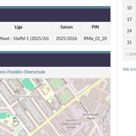
10
17
Liga
Saison
PIN
24
xed - Staffel 1 (2025/26)
2025/2026
RMix_01_20
31
« Jun
Alle k
min-Franklin-Oberschule