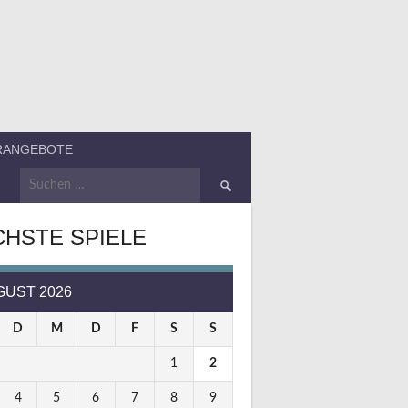
ERANGEBOTE
Suchen
nach:
HSTE SPIELE
GUST 2026
D
M
D
F
S
S
1
2
4
5
6
7
8
9