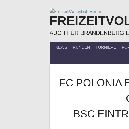
Springe
zum
FREIZEITVO
Inhalt
AUCH FÜR BRANDENBURG 
NEWS
RUNDEN
TURNIERE
FO
FC POLONIA 
BSC EINT