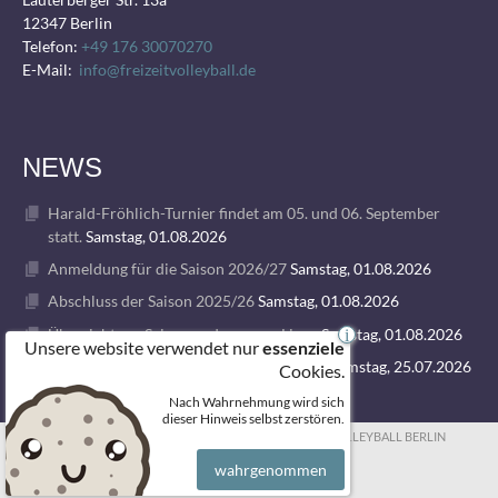
12347 Berlin
Telefon:
+49 176 30070270
E-Mail:
info@freizeitvolleyball.de
NEWS
Harald-Fröhlich-Turnier findet am 05. und 06. September
statt.
Samstag, 01.08.2026
Anmeldung für die Saison 2026/27
Samstag, 01.08.2026
Abschluss der Saison 2025/26
Samstag, 01.08.2026
Übersicht zur Saison und unseren Ligen
Samstag, 01.08.2026
i
Unsere website verwendet nur
essenziele
1. VOLLEY GODS SUMMER CAMP 2026
Samstag, 25.07.2026
Cookies.
Nach Wahrnehmung wird sich
dieser Hinweis selbst zerstören.
© 2026 FREIZEITVOLLEYBALL BERLIN
wahrgenommen