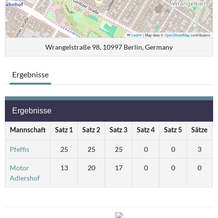
Leaflet
|
Map data ©
OpenStreetMap
contributors
Wrangelstraße 98, 10997 Berlin, Germany
Ergebnisse
Ergebnisse
Mannschaft
Satz 1
Satz 2
Satz 3
Satz 4
Satz 5
Sätze
Pfeffis
25
25
25
0
0
3
Motor
13
20
17
0
0
0
Adlershof