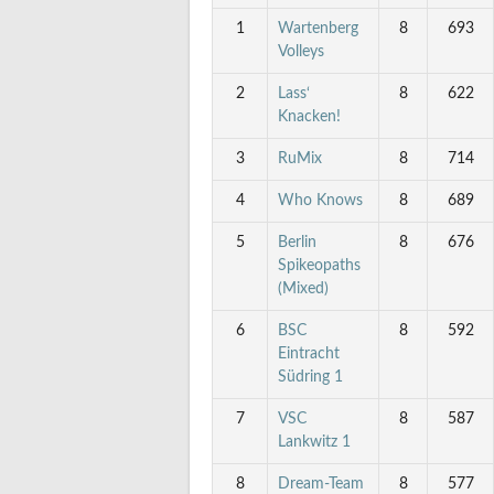
1
Wartenberg
8
693
Volleys
2
Lass‘
8
622
Knacken!
3
RuMix
8
714
4
Who Knows
8
689
5
Berlin
8
676
Spikeopaths
(Mixed)
6
BSC
8
592
Eintracht
Südring 1
7
VSC
8
587
Lankwitz 1
8
Dream-Team
8
577