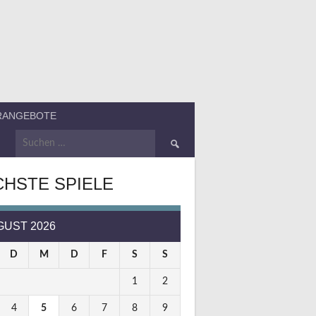
ERANGEBOTE
Suchen
nach:
HSTE SPIELE
GUST 2026
D
M
D
F
S
S
1
2
4
5
6
7
8
9