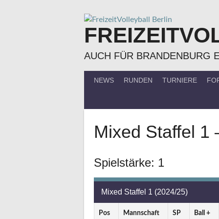
Springe
zum
FREIZEITVO
Inhalt
AUCH FÜR BRANDENBURG 
NEWS
RUNDEN
TURNIERE
FO
Mixed Staffel 1 
Spielstärke: 1
Mixed Staffel 1 (2024/25)
Pos
Mannschaft
SP
Ball +