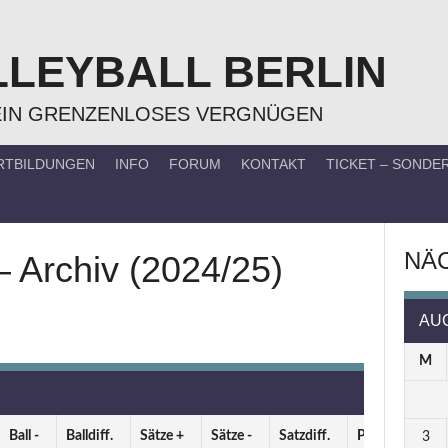
LLEYBALL BERLIN
EIN GRENZENLOSES VERGNÜGEN
RTBILDUNGEN
INFO
FORUM
KONTAKT
TICKET – SOND
NÄC
– Archiv (2024/25)
AU
M
Ball -
Balldiff.
Sätze +
Sätze -
Satzdiff.
Punkte
3