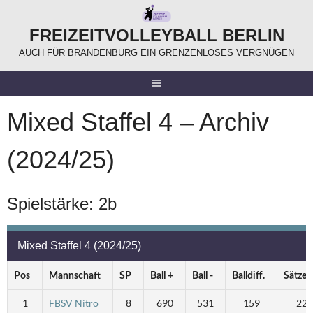
Springe
zum
FREIZEITVOLLEYBALL BERLIN
Inhalt
AUCH FÜR BRANDENBURG EIN GRENZENLOSES VERGNÜGEN
Mixed Staffel 4 – Archiv
(2024/25)
Spielstärke: 2b
Mixed Staffel 4 (2024/25)
Pos
Mannschaft
SP
Ball +
Ball -
Balldiff.
Sätze 
1
FBSV Nitro
8
690
531
159
22