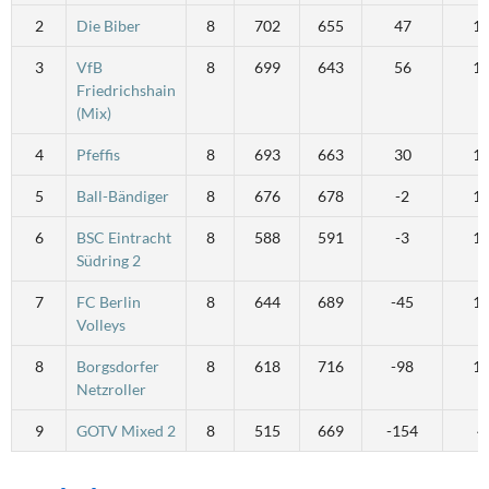
2
Die Biber
8
702
655
47
1
3
VfB
8
699
643
56
1
Friedrichshain
(Mix)
4
Pfeffis
8
693
663
30
1
5
Ball-Bändiger
8
676
678
-2
1
6
BSC Eintracht
8
588
591
-3
1
Südring 2
7
FC Berlin
8
644
689
-45
1
Volleys
8
Borgsdorfer
8
618
716
-98
1
Netzroller
9
GOTV Mixed 2
8
515
669
-154
4