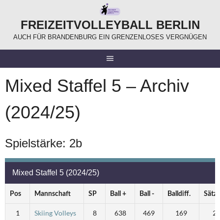
Springe
zum
FREIZEITVOLLEYBALL BERLIN
Inhalt
AUCH FÜR BRANDENBURG EIN GRENZENLOSES VERGNÜGEN
Mixed Staffel 5 – Archiv
(2024/25)
Spielstärke: 2b
Mixed Staffel 5 (2024/25)
Pos
Mannschaft
SP
Ball +
Ball -
Balldiff.
Sätze
1
Skiing Volleys
8
638
469
169
2