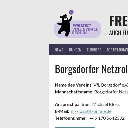
Springe
zum
FRE
Inhalt
AUCH FÜ
NEWS
RUNDEN
TURNIERE
FORTBILDUNG
Borgsdorfer Netzrol
Name des Vereins:
VfL Borgsdorf e.V.
Mannschaftsname:
Borgsdorfer Netz
Ansprechpartner:
Michael Kloss
E-Mail:
m-kloss@t-online.de
Telefonnummer:
+49 170 5642392