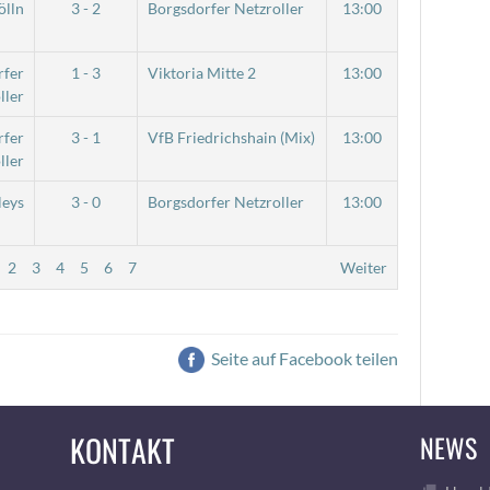
ölln
3 - 2
Borgsdorfer Netzroller
13:00
rfer
1 - 3
Viktoria Mitte 2
13:00
ller
rfer
3 - 1
VfB Friedrichshain (Mix)
13:00
ller
leys
3 - 0
Borgsdorfer Netzroller
13:00
2
3
4
5
6
7
Weiter
Seite auf Facebook teilen
KONTAKT
NEWS