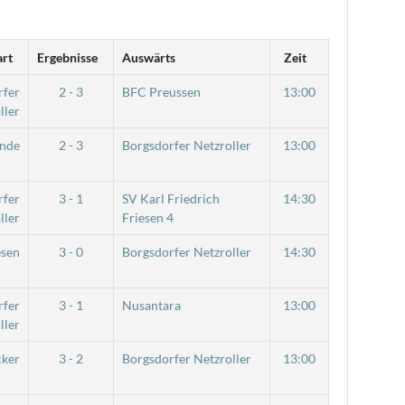
art
Ergebnisse
Auswärts
Zeit
rfer
2 - 3
BFC Preussen
13:00
ller
unde
2 - 3
Borgsdorfer Netzroller
13:00
rfer
3 - 1
SV Karl Friedrich
14:30
ller
Friesen 4
esen
3 - 0
Borgsdorfer Netzroller
14:30
rfer
3 - 1
Nusantara
13:00
ller
cker
3 - 2
Borgsdorfer Netzroller
13:00