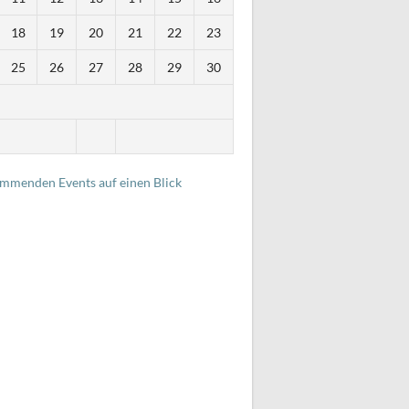
18
19
20
21
22
23
25
26
27
28
29
30
i
ommenden Events auf einen Blick