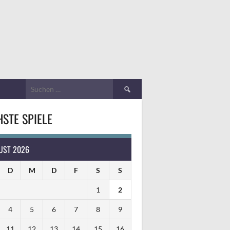
Suchen
nach:
STE SPIELE
UST 2026
D
M
D
F
S
S
1
2
4
5
6
7
8
9
11
12
13
14
15
16