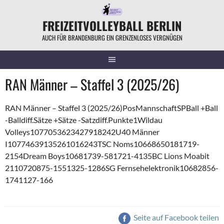
Springe
zum
FREIZEITVOLLEYBALL BERLIN
Inhalt
AUCH FÜR BRANDENBURG EIN GRENZENLOSES VERGNÜGEN
RAN Männer – Staffel 3 (2025/26)
RAN Männer – Staffel 3 (2025/26)PosMannschaftSPBall +Ball
-Balldiff.Sätze +Sätze -Satzdiff.Punkte1Wildau
Volleys1077053623427918242U40 Männer
I10774639135261016243TSC Noms10668650181719-
2154Dream Boys10681739-581721-4135BC Lions Moabit
2110720875-1551325-1286SG Fernsehelektronik10682856-
1741127-166
Seite auf Facebook teilen