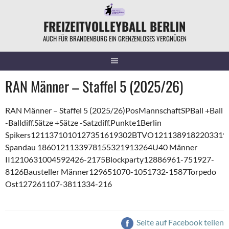
Springe
zum
FREIZEITVOLLEYBALL BERLIN
Inhalt
AUCH FÜR BRANDENBURG EIN GRENZENLOSES VERGNÜGEN
RAN Männer – Staffel 5 (2025/26)
RAN Männer – Staffel 5 (2025/26)PosMannschaftSPBall +Ball
-Balldiff.Sätze +Sätze -Satzdiff.Punkte1Berlin
Spikers1211371010127351619302BTVO1211389182203319
Spandau 1860121133978155321913264U40 Männer
II1210631004592426-2175Blockparty12886961-751927-
8126Bausteller Männer129651070-1051732-1587Torpedo
Ost127261107-3811334-216
Seite auf Facebook teilen