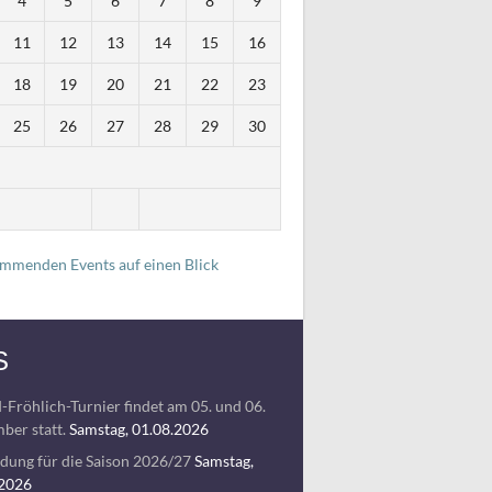
4
5
6
7
8
9
11
12
13
14
15
16
18
19
20
21
22
23
25
26
27
28
29
30
i
ommenden Events auf einen Blick
S
-Fröhlich-Turnier findet am 05. und 06.
ber statt.
Samstag, 01.08.2026
ung für die Saison 2026/27
Samstag,
.2026