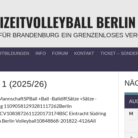
IZEITVOLLEYBALL BERLIN
FÜR BRANDENBURG EIN GRENZENLOSES VE
RTBILDUNGEN
INFO
FORUM
KONTAKT
TICKET – SOND
NÄC
 1 (2025/26)
nnschaftSPBall +Ball -Balldiff.Sätze +Sätze -
AU
ring 11090581293281117262Berlin
CV1083872611220173174BSC Eintracht Südring
M
Berlin Volleyball10848868-201822-4126All