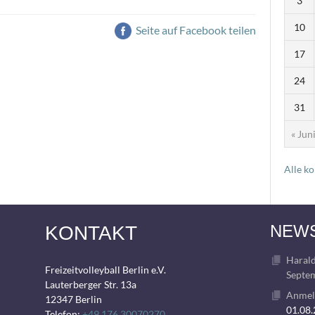
3
10
Seite auf Facebook teilen
17
24
31
« Jun
Alle k
NEW
KONTAKT
Harald
Freizeitvolleyball Berlin e.V.
Septem
Lauterberger Str. 13a
Anmeld
12347 Berlin
01.08
Telefon:
+49 176 30070270