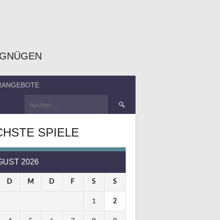
RGNÜGEN
ERANGEBOTE
Suchen
nach:
HSTE SPIELE
GUST 2026
D
M
D
F
S
S
1
2