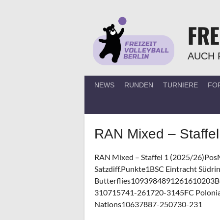
Springe
zum
FRE
Inhalt
AUCH 
NEWS
RUNDEN
TURNIERE
FO
RAN Mixed – Staffel
RAN Mixed – Staffel 1 (2025/26)PosMa
Satzdiff.Punkte1BSC Eintracht Süd
Butterflies1093984891261610203B
310715741-261720-3145FC Polonia 
Nations10637887-250730-231