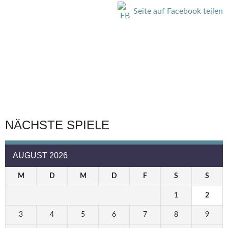
Seite auf Facebook teilen
NÄCHSTE SPIELE
AUGUST 2026
M
D
M
D
F
S
S
1
2
3
4
5
6
7
8
9