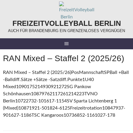
Springe
zum
Inhalt
FREIZEITVOLLEYBALL BERLIN
AUCH FÜR BRANDENBURG EIN GRENZENLOSES VERGNÜGEN
RAN Mixed – Staffel 2 (2025/26)
RAN Mixed – Staffel 2 (2025/26)PosMannschaftSPBall +Ball
-Balldiff.Sätze +Sätze -Satzdiff.Punkte1U40
Mixed1090175214930921272SG Pankow
Schönhausen10879762117261214223TVNO
Berlin10722732-101617-1154SV Sparta Lichtenberg 1
(Mixed)10871921-501824-6125Freizeitrotation10847937-
901627-1186TSC Kangaroos10736852-1161027-178