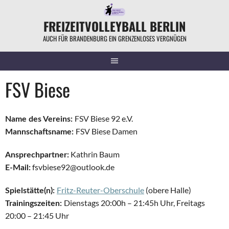
Springe
zum
FREIZEITVOLLEYBALL BERLIN
Inhalt
AUCH FÜR BRANDENBURG EIN GRENZENLOSES VERGNÜGEN
FSV Biese
FSV Biese 92 e.V.
Name des Vereins:
FSV Biese Damen
Mannschaftsname:
Kathrin Baum
Ansprechpartner:
fsvbiese92@outlook.de
E-Mail:
Fritz-Reuter-Oberschule
(obere Halle)
Spielstätte(n):
Dienstags 20:00h – 21:45h Uhr, Freitags
Trainingszeiten:
20:00 – 21:45 Uhr