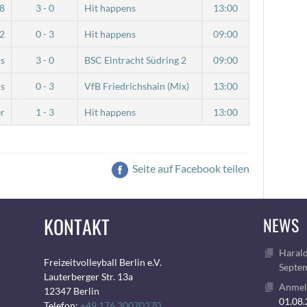
8
3 - 0
Hit happens
13:00
 2
0 - 3
Hit happens
09:00
ns
3 - 0
BSC Eintracht Südring 2
09:00
ns
0 - 3
VfB Friedrichshain (Mix)
13:00
er
1 - 3
Hit happens
13:00
Seite auf Facebook teilen
KONTAKT
NEWS
Harald
Freizeitvolleyball Berlin e.V.
Septem
Lauterberger Str. 13a
Anmeld
12347 Berlin
01.08
Telefon:
+49 176 30070270