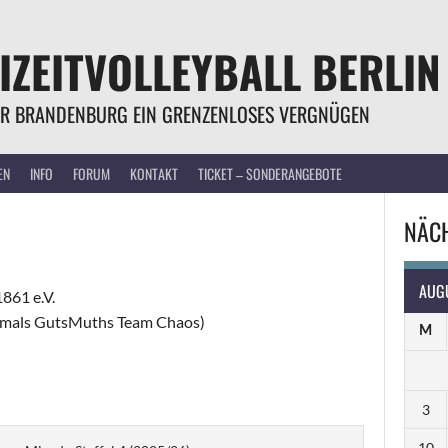
IZEITVOLLEYBALL BERLIN
R BRANDENBURG EIN GRENZENLOSES VERGNÜGEN
EN
INFO
FORUM
KONTAKT
TICKET – SONDERANGEBOTE
NÄCH
AUG
861 e.V.
emals GutsMuths Team Chaos)
M
3
10