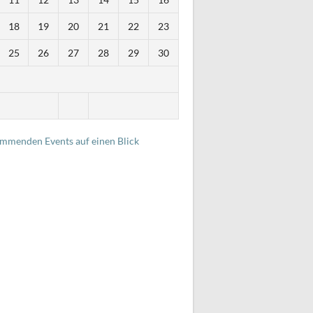
18
19
20
21
22
23
25
26
27
28
29
30
i
ommenden Events auf einen Blick