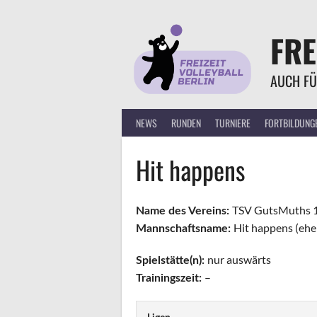
Springe
zum
FRE
Inhalt
AUCH FÜ
NEWS
RUNDEN
TURNIERE
FORTBILDUNG
Hit happens
TSV GutsMuths 1
Name des Vereins:
Hit happens (eh
Mannschaftsname:
nur auswärts
Spielstätte(n):
–
Trainingszeit: