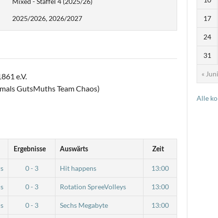
Mixed - Staffel 4 (2025/26)
2025/2026, 2026/2027
17
24
31
« Jun
861 e.V.
emals GutsMuths Team Chaos)
Alle k
Ergebnisse
Auswärts
Zeit
rs
0 - 3
Hit happens
13:00
ns
0 - 3
Rotation SpreeVolleys
13:00
ns
0 - 3
Sechs Megabyte
13:00