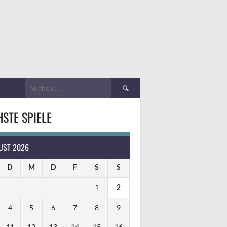
Suchen
nach:
STE SPIELE
UST 2026
D
M
D
F
S
S
1
2
4
5
6
7
8
9
11
12
13
14
15
16