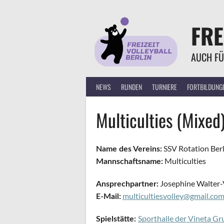
Springe
zum
FRE
Inhalt
AUCH FÜ
NEWS
RUNDEN
TURNIERE
FORTBILDUNG
Multiculties (Mixed
SSV Rotation Berli
Name des Vereins:
Multiculties
Mannschaftsname:
Josephine Walter-
Ansprechpartner:
multicultiesvolley@gmail.co
E-Mail:
Sporthalle der Vineta G
Spielstätte: