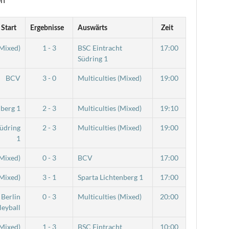
Start
Ergebnisse
Auswärts
Zeit
(Mixed)
1 - 3
BSC Eintracht
17:00
Südring 1
BCV
3 - 0
Multiculties (Mixed)
19:00
nberg 1
2 - 3
Multiculties (Mixed)
19:10
Südring
2 - 3
Multiculties (Mixed)
19:00
1
(Mixed)
0 - 3
BCV
17:00
(Mixed)
3 - 1
Sparta Lichtenberg 1
17:00
 Berlin
0 - 3
Multiculties (Mixed)
20:00
leyball
(Mixed)
1 - 3
BSC Eintracht
10:00