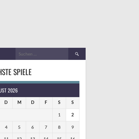
Suchen
nach:
STE SPIELE
UST 2026
D
M
D
F
S
S
1
2
4
5
6
7
8
9
11
12
13
14
15
16