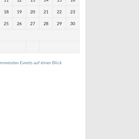
18
19
20
21
22
23
25
26
27
28
29
30
i
ommenden Events auf einen Blick