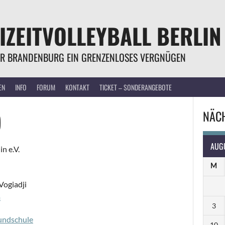
IZEITVOLLEYBALL BERLIN
R BRANDENBURG EIN GRENZENLOSES VERGNÜGEN
EN
INFO
FORUM
KONTAKT
TICKET – SONDERANGEBOTE
)
NÄCH
AUG
n e.V.
M
Vogiadji
m
3
rundschule
10