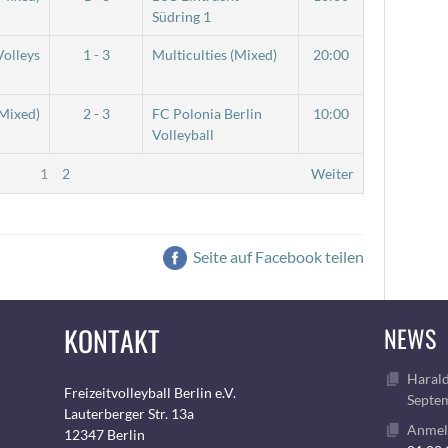
Südring 1
olleys
1 - 3
Multiculties (Mixed)
20:00
(Mixed)
2 - 3
FC Polonia Berlin
10:00
Volleyball
1
2
Weiter
Seite auf Facebook teilen
KONTAKT
NEWS
Harald
Freizeitvolleyball Berlin e.V.
Septem
Lauterberger Str. 13a
Anmeld
12347 Berlin