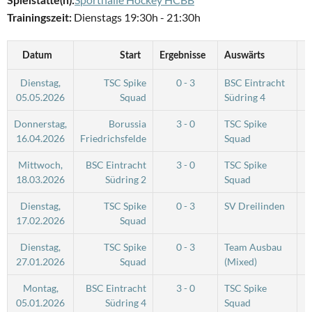
Spielstätte(n):
Dienstags 19:30h - 21:30h
Trainingszeit:
Datum
Start
Ergebnisse
Auswärts
Dienstag,
TSC Spike
0 - 3
BSC Eintracht
05.05.2026
Squad
Südring 4
Donnerstag,
Borussia
3 - 0
TSC Spike
16.04.2026
Friedrichsfelde
Squad
Mittwoch,
BSC Eintracht
3 - 0
TSC Spike
18.03.2026
Südring 2
Squad
Dienstag,
TSC Spike
0 - 3
SV Dreilinden
17.02.2026
Squad
Dienstag,
TSC Spike
0 - 3
Team Ausbau
27.01.2026
Squad
(Mixed)
Montag,
BSC Eintracht
3 - 0
TSC Spike
05.01.2026
Südring 4
Squad