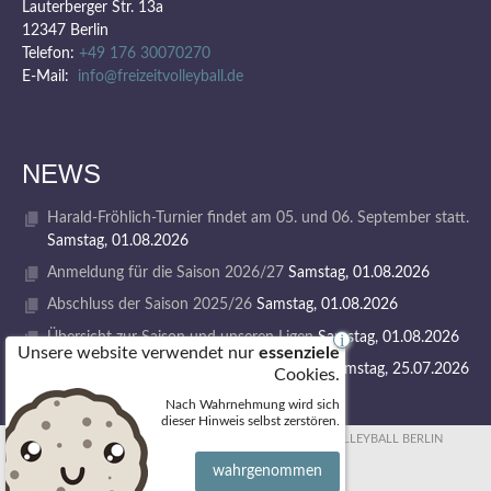
Lauterberger Str. 13a
12347 Berlin
Telefon:
+49 176 30070270
E-Mail:
info@freizeitvolleyball.de
NEWS
Harald-Fröhlich-Turnier findet am 05. und 06. September statt.
Samstag, 01.08.2026
Anmeldung für die Saison 2026/27
Samstag, 01.08.2026
Abschluss der Saison 2025/26
Samstag, 01.08.2026
Übersicht zur Saison und unseren Ligen
Samstag, 01.08.2026
i
Unsere website verwendet nur
essenziele
1. VOLLEY GODS SUMMER CAMP 2026
Samstag, 25.07.2026
Cookies.
Nach Wahrnehmung wird sich
dieser Hinweis selbst zerstören.
© 2026 FREIZEITVOLLEYBALL BERLIN
wahrgenommen