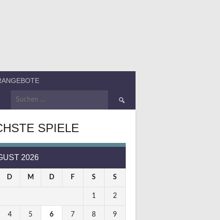
ERANGEBOTE
Suchen
nach:
HSTE SPIELE
GUST 2026
D
M
D
F
S
S
1
2
4
5
6
7
8
9