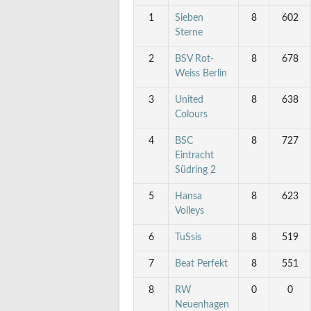
1
Sieben
8
602
Sterne
2
BSV Rot-
8
678
Weiss Berlin
3
United
8
638
Colours
4
BSC
8
727
Eintracht
Südring 2
5
Hansa
8
623
Volleys
6
TuSsis
8
519
7
Beat Perfekt
8
551
8
RW
0
0
Neuenhagen