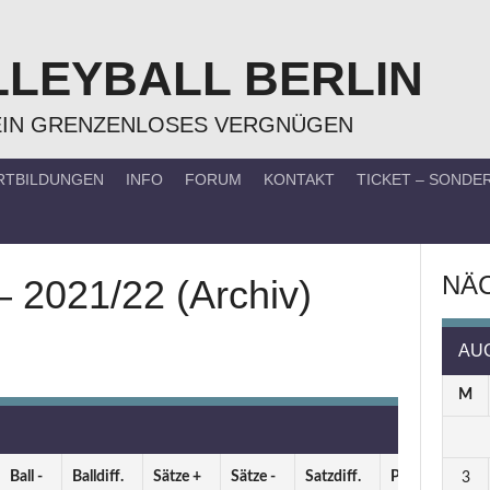
LLEYBALL BERLIN
EIN GRENZENLOSES VERGNÜGEN
RTBILDUNGEN
INFO
FORUM
KONTAKT
TICKET – SOND
NÄC
– 2021/22 (Archiv)
AU
M
Ball -
Balldiff.
Sätze +
Sätze -
Satzdiff.
Punkte
3