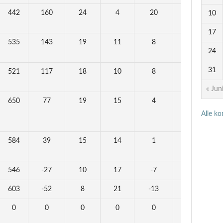
442
160
24
4
20
23
10
17
535
143
19
11
8
16
24
31
521
117
18
10
8
16
« Jun
650
77
19
15
4
14
Alle k
584
39
15
14
1
12
546
-27
10
17
-7
8
603
-52
8
21
-13
5
0
0
0
0
0
0