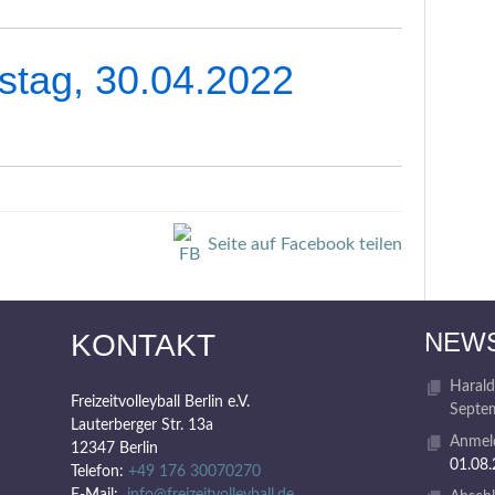
stag, 30.04.2022
Seite auf Facebook teilen
NEW
KONTAKT
Harald
Freizeitvolleyball Berlin e.V.
Septem
Lauterberger Str. 13a
Anmeld
12347 Berlin
01.08
Telefon:
+49 176 30070270
E-Mail:
info@freizeitvolleyball.de