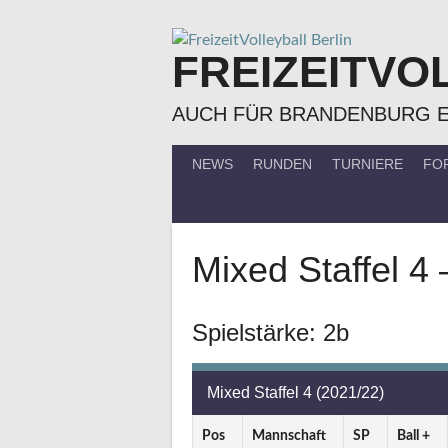
Springe
zum
FREIZEITVO
Inhalt
AUCH FÜR BRANDENBURG 
NEWS
RUNDEN
TURNIERE
FO
Mixed Staffel 4 
Spielstärke: 2b
Mixed Staffel 4 (2021/22)
Pos
Mannschaft
SP
Ball +