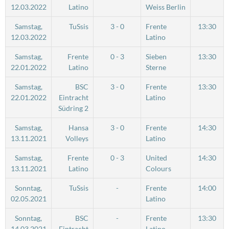
12.03.2022
Latino
Weiss Berlin
Samstag,
TuSsis
3 - 0
Frente
13:30
12.03.2022
Latino
Samstag,
Frente
0 - 3
Sieben
13:30
22.01.2022
Latino
Sterne
Samstag,
BSC
3 - 0
Frente
13:30
22.01.2022
Eintracht
Latino
Südring 2
Samstag,
Hansa
3 - 0
Frente
14:30
13.11.2021
Volleys
Latino
Samstag,
Frente
0 - 3
United
14:30
13.11.2021
Latino
Colours
Sonntag,
TuSsis
-
Frente
14:00
02.05.2021
Latino
Sonntag,
BSC
-
Frente
13:30
14.03.2021
Eintracht
Latino