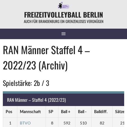
Springe
zum
FREIZEITVOLLEYBALL BERLIN
Inhalt
AUCH FÜR BRANDENBURG EIN GRENZENLOSES VERGNÜGEN
RAN Männer Staffel 4 –
2022/23 (Archiv)
Spielstärke: 2b / 3
RAN Männer – Staffel 4 (2022/23)
Pos
Mannschaft
SP
Ball +
Ball -
Balldiff.
Sätze 
1
BTVO
8
592
510
82
21