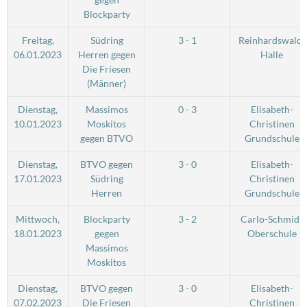
Blockparty
Freitag,
Südring
3 - 1
Reinhardswald-
06.01.2023
Herren gegen
Halle
Die Friesen
(Männer)
Dienstag,
Massimos
0 - 3
Elisabeth-
10.01.2023
Moskitos
Christinen
gegen BTVO
Grundschule
Dienstag,
BTVO gegen
3 - 0
Elisabeth-
17.01.2023
Südring
Christinen
Herren
Grundschule
Mittwoch,
Blockparty
3 - 2
Carlo-Schmid-
18.01.2023
gegen
Oberschule
Massimos
Moskitos
Dienstag,
BTVO gegen
3 - 0
Elisabeth-
07.02.2023
Die Friesen
Christinen