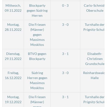
Mittwoch,
Blockparty
0 - 3
Carlo-Schmid-
09.11.2022
gegen Südring
Oberschule
Herren
Montag,
Die Friesen
3 - 0
Turnhalle der
28.11.2022
(Männer)
Prignitz-Schule
gegen
Massimos
Moskitos
Dienstag,
BTVO gegen
3 - 1
Elisabeth-
29.11.2022
Blockparty
Christinen
Grundschule
Freitag,
Südring
3 - 0
Reinhardswald-
16.12.2022
Herren gegen
Halle
Massimos
Moskitos
Montag,
Die Friesen
3 - 1
Turnhalle der
19.12.2022
(Männer)
Prignitz-Schule
gegen