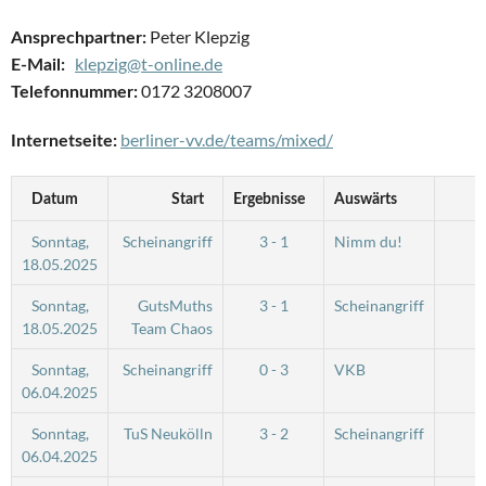
Peter Klepzig
Ansprechpartner:
klepzig@t-online.de
E-Mail:
0172 3208007
Telefonnummer:
berliner-vv.de/teams/mixed/
Internetseite:
Datum
Start
Ergebnisse
Auswärts
Z
Sonntag,
Scheinangriff
3 - 1
Nimm du!
0
18.05.2025
Sonntag,
GutsMuths
3 - 1
Scheinangriff
0
18.05.2025
Team Chaos
Sonntag,
Scheinangriff
0 - 3
VKB
0
06.04.2025
Sonntag,
TuS Neukölln
3 - 2
Scheinangriff
0
06.04.2025