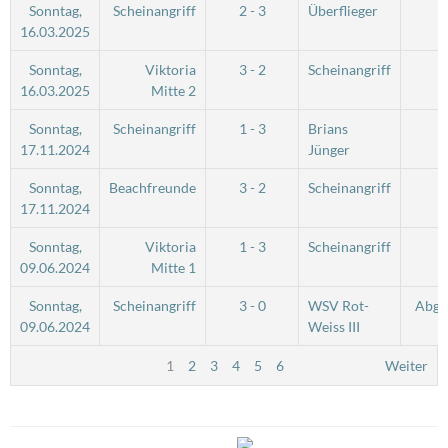
Sonntag,
Scheinangriff
2 - 3
Überflieger
0
16.03.2025
Sonntag,
Viktoria
3 - 2
Scheinangriff
0
16.03.2025
Mitte 2
Sonntag,
Scheinangriff
1 - 3
Brians
0
17.11.2024
Jünger
Sonntag,
Beachfreunde
3 - 2
Scheinangriff
0
17.11.2024
Sonntag,
Viktoria
1 - 3
Scheinangriff
0
09.06.2024
Mitte 1
Sonntag,
Scheinangriff
3 - 0
WSV Rot-
Abge
09.06.2024
Weiss III
1
2
3
4
5
6
Weiter