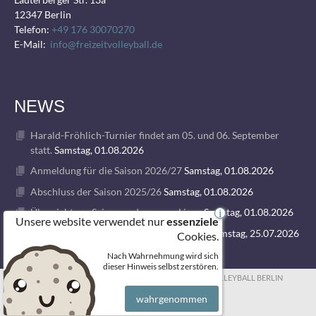
12347 Berlin
Telefon:
+49 176 30070270
E-Mail:
info@freizeitvolleyball.de
NEWS
Harald-Fröhlich-Turnier findet am 05. und 06. September
statt.
Samstag, 01.08.2026
Anmeldung für die Saison 2026/27
Samstag, 01.08.2026
Abschluss der Saison 2025/26
Samstag, 01.08.2026
Übersicht zur Saison und unseren Ligen
Samstag, 01.08.2026
i
Unsere website verwendet nur
essenziele
1. VOLLEY GODS SUMMER CAMP 2026
Samstag, 25.07.2026
Cookies.
Nach Wahrnehmung wird sich
dieser Hinweis selbst zerstören.
© 2026 FREIZEITVOLLEYBALL BERLIN
wahrgenommen