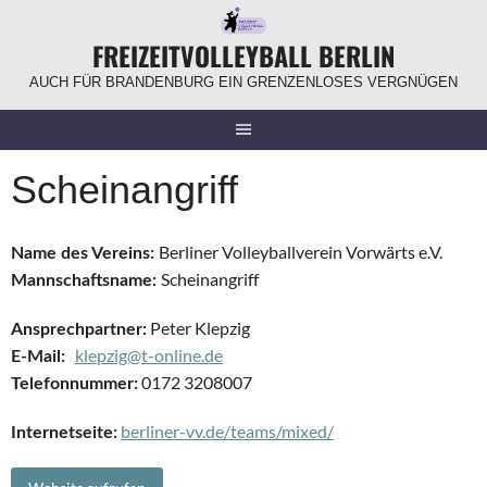
Springe
zum
FREIZEITVOLLEYBALL BERLIN
Inhalt
AUCH FÜR BRANDENBURG EIN GRENZENLOSES VERGNÜGEN
Scheinangriff
Berliner Volleyballverein Vorwärts e.V.
Name des Vereins:
Scheinangriff
Mannschaftsname:
Peter Klepzig
Ansprechpartner:
klepzig@t-online.de
E-Mail:
0172 3208007
Telefonnummer:
berliner-vv.de/teams/mixed/
Internetseite: