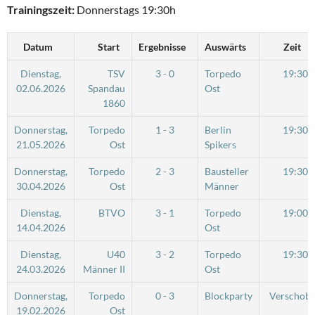
Trainingszeit:
Donnerstags 19:30h
Datum
Start
Ergebnisse
Auswärts
Zeit
Dienstag,
TSV
3 - 0
Torpedo
19:30
02.06.2026
Spandau
Ost
1860
Donnerstag,
Torpedo
1 - 3
Berlin
19:30
21.05.2026
Ost
Spikers
Donnerstag,
Torpedo
2 - 3
Bausteller
19:30
30.04.2026
Ost
Männer
Dienstag,
BTVO
3 - 1
Torpedo
19:00
14.04.2026
Ost
Dienstag,
U40
3 - 2
Torpedo
19:30
24.03.2026
Männer II
Ost
Donnerstag,
Torpedo
0 - 3
Blockparty
Verschob
19.02.2026
Ost