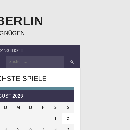
BERLIN
RGNÜGEN
ERANGEBOTE
Suchen
nach:
HSTE SPIELE
GUST 2026
D
M
D
F
S
S
1
2
4
5
6
7
8
9