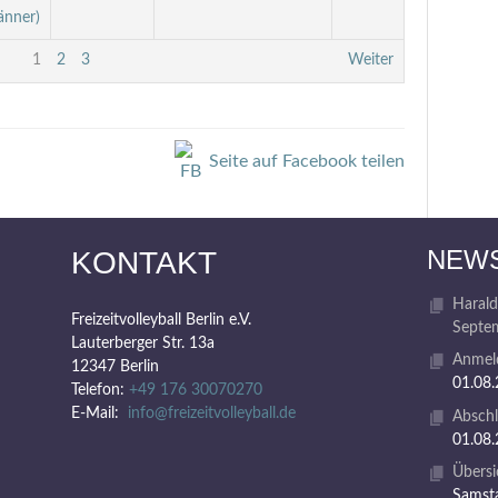
änner)
1
2
3
Weiter
Seite auf Facebook teilen
NEW
KONTAKT
Harald
Freizeitvolleyball Berlin e.V.
Septem
Lauterberger Str. 13a
Anmeld
12347 Berlin
01.08
Telefon:
+49 176 30070270
E-Mail:
info@freizeitvolleyball.de
Abschl
01.08
Übersi
Samsta