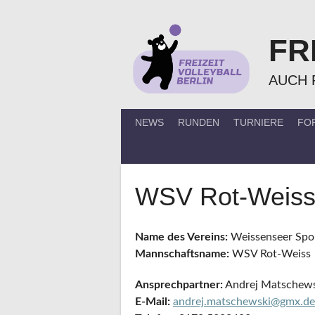
Springe
zum
FR
Inhalt
AUCH 
NEWS
RUNDEN
TURNIERE
FO
WSV Rot-Weiss
Name des Vereins:
Weissenseer Spo
Mannschaftsname:
WSV Rot-Weiss
Ansprechpartner:
Andrej Matschews
E-Mail:
andrej.matschewski@gmx.de