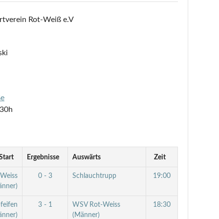
rtverein Rot-Weiß e.V
ki
ße
:30h
Start
Ergebnisse
Auswärts
Zeit
Weiss
0 - 3
Schlauchtrupp
19:00
änner)
feifen
3 - 1
WSV Rot-Weiss
18:30
änner)
(Männer)