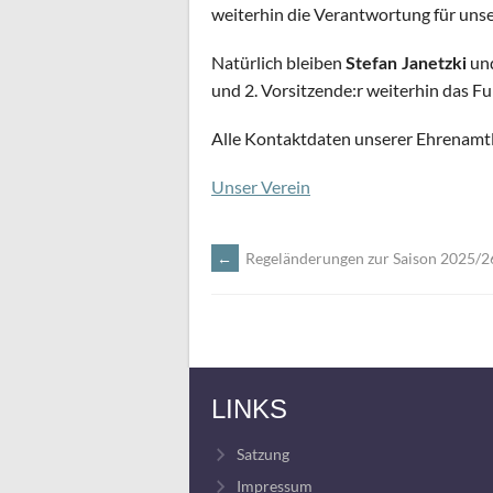
weiterhin die Verantwortung für unser
Natürlich bleiben
un
Stefan Janetzki
und 2. Vorsitzende:r weiterhin das F
Alle Kontaktdaten unserer Ehrenamtlic
Unser Verein
←
Regeländerungen zur Saison 2025/2
ARTIKEL-
NAVIGATION
LINKS
Satzung
Impressum