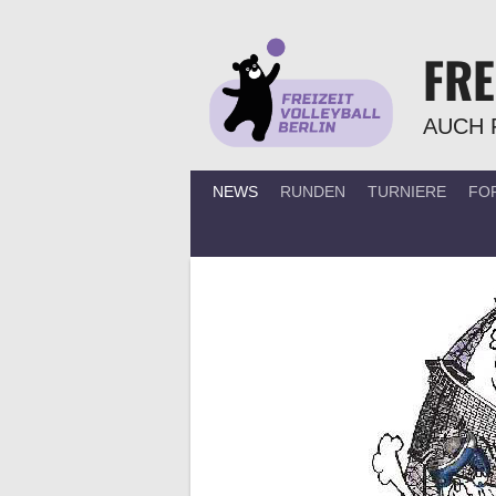
Springe
zum
FRE
Inhalt
AUCH 
NEWS
RUNDEN
TURNIERE
FO