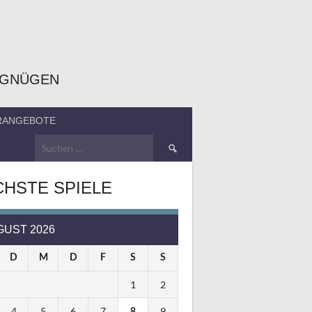
RGNÜGEN
ERANGEBOTE
Suchen
nach:
HSTE SPIELE
GUST 2026
D
M
D
F
S
S
1
2
4
5
6
7
9
8