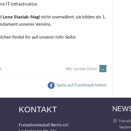
e IT-Infrastruktur.
d
nicht unerwähnt, sie bilden als 1.
Lena Stasiak-Nagl
undament unseres Vereins.
hen findet ihr auf unserer Info-Seite:
6
Wir suchen Dich!
→
Seite auf Facebook teilen
NEW
KONTAKT
Harald
Freizeitvolleyball Berlin e.V.
Septem
Lauterberger Str. 13a