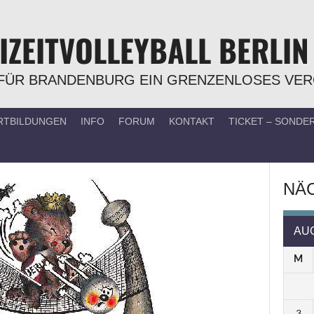
IZEITVOLLEYBALL BERLIN
FÜR BRANDENBURG EIN GRENZENLOSES VE
RTBILDUNGEN
INFO
FORUM
KONTAKT
TICKET – SOND
NÄC
AU
M
3