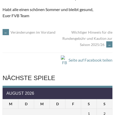
Habt alle einen schönen Sommer und bleibt gesund,
Euer FVB Team
←
Veränderungen im Vorstand
Wichtiger Hinweis für die
ARTIKEL-
Rundengebühr und Kaution zur
Saison 2025/26
→
NAVIGATION
Seite auf Facebook teilen
NÄCHSTE SPIELE
AUGUST 2026
M
D
M
D
F
S
S
1
2