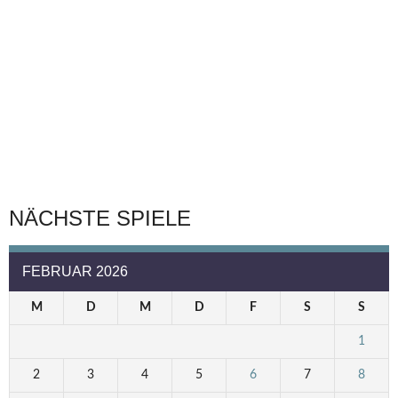
NÄCHSTE SPIELE
FEBRUAR 2026
M
D
M
D
F
S
S
1
2
3
4
5
6
7
8