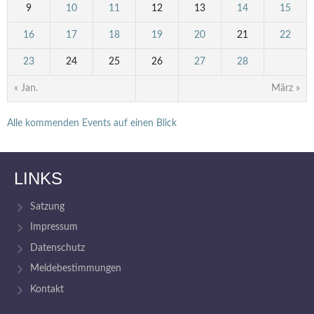
9
10
11
12
13
14
15
16
17
18
19
20
21
22
23
24
25
26
27
28
« Jan.
März »
Alle kommenden Events auf einen Blick
LINKS
Satzung
Impressum
Datenschutz
Meldebestimmungen
Kontakt