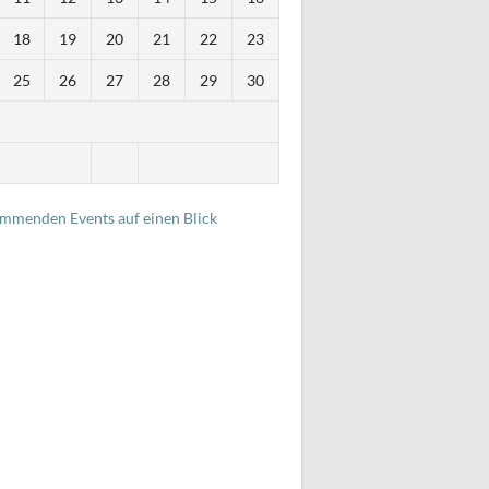
18
19
20
21
22
23
25
26
27
28
29
30
i
ommenden Events auf einen Blick