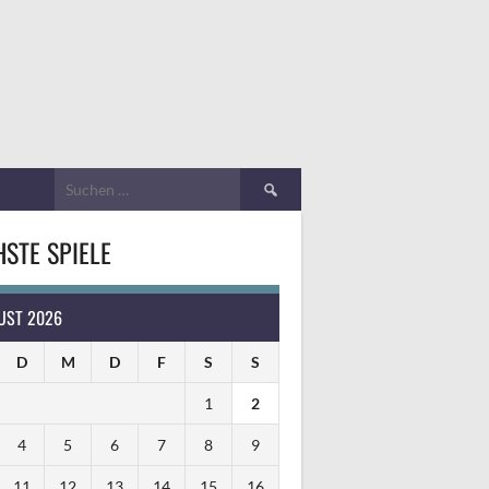
Suchen
nach:
STE SPIELE
UST 2026
D
M
D
F
S
S
1
2
4
5
6
7
8
9
11
12
13
14
15
16