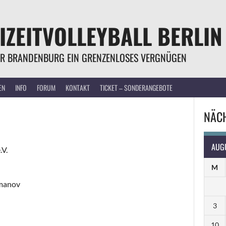
IZEITVOLLEYBALL BERLIN
R BRANDENBURG EIN GRENZENLOSES VERGNÜGEN
EN
INFO
FORUM
KONTAKT
TICKET – SONDERANGEBOTE
NÄCH
AUG
.V.
M
jmanov
3
10