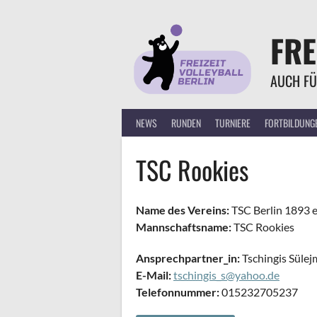
Springe
zum
FRE
Inhalt
AUCH FÜ
NEWS
RUNDEN
TURNIERE
FORTBILDUNG
TSC Rookies
Name des Vereins:
TSC Berlin 1893 e
Mannschaftsname:
TSC Rookies
Ansprechpartner_in:
Tschingis Süle
E-Mail:
tschingis_s@yahoo.de
Telefonnummer:
015232705237