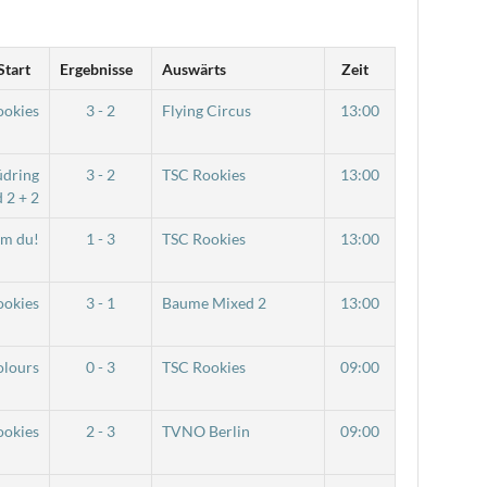
Start
Ergebnisse
Auswärts
Zeit
ookies
3 - 2
Flying Circus
13:00
üdring
3 - 2
TSC Rookies
13:00
 2 + 2
m du!
1 - 3
TSC Rookies
13:00
ookies
3 - 1
Baume Mixed 2
13:00
olours
0 - 3
TSC Rookies
09:00
ookies
2 - 3
TVNO Berlin
09:00