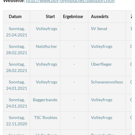
http://www.psv-olympia.net/ballsport.htm
Webseite:
Datum
Start
Ergebnisse
Auswärts
Ze
Sonntag,
Volleyfrogs
-
SV Senat
10
25.04.2021
Sonntag,
Netzfischer
-
Volleyfrogs
09
28.02.2021
Sonntag,
Volleyfrogs
-
Überflieger
09
28.02.2021
Sonntag,
Volleyfrogs
-
Schwanenvolleys
09
24.01.2021
Sonntag,
Baggerbande
-
Volleyfrogs
09
24.01.2021
Sonntag,
TSC Rookies
-
Volleyfrogs
09
22.11.2020