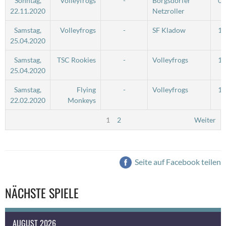
Sonntag,
Volleyfrogs
-
Borgsdorfer
09
22.11.2020
Netzroller
Samstag,
Volleyfrogs
-
SF Kladow
14
25.04.2020
Samstag,
TSC Rookies
-
Volleyfrogs
14
25.04.2020
Samstag,
Flying
-
Volleyfrogs
14
22.02.2020
Monkeys
1
2
Weiter
Seite auf Facebook teilen
NÄCHSTE SPIELE
AUGUST 2026