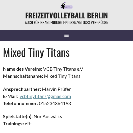
Springe
zum
FREIZEITVOLLEYBALL BERLIN
Inhalt
AUCH FÜR BRANDENBURG EIN GRENZENLOSES VERGNÜGEN
Mixed Tiny Titans
Name des Vereins:
VCB Tiny Titans e.V
Mannschaftsname:
Mixed Tiny Titans
Ansprechpartner:
Marvin Prüfer
E-Mail:
vcbtinytitans@gmail.com
Telefonnummer:
015234364193
Spielstätte(n):
Nur Auswärts
Trainingszeit: